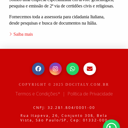
pesquisa e emissão de 2ª via de certidões civis e religiosas.
Fornecemos toda a assessoria para cidadania Italiana,
desde pesquisas e busca de documentos na Itália.
Saiba mais
COPYRIGHT © 2025 DOCITALY.COM.BR
Termos e Condições*
|
Política de Privacidade
CNPJ: 32.281.804/0001-00
Rua Itapeva, 26, Conjunto 308, Bela
Vista, São Paulo/SP, Cep: 01332-000