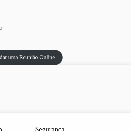
!
dar uma Reunião Online
o
Segurança