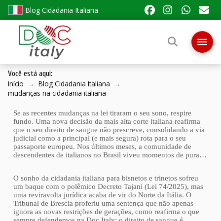
Blog Cidadania Italiana
Você está aqui:
Início
→
Blog Cidadania Italiana
→
mudanças na cidadania italiana
Se as recentes mudanças na lei tiraram o seu sono, respire
fundo. Uma nova decisão da mais alta corte italiana reafirma
que o seu direito de sangue não prescreve, consolidando a via
judicial como a principal (e mais segura) rota para o seu
passaporte europeu. Nos últimos meses, a comunidade de
descendentes de italianos no Brasil viveu momentos de pura…
O sonho da cidadania italiana para bisnetos e trinetos sofreu
um baque com o polêmico Decreto Tajani (Lei 74/2025), mas
uma reviravolta jurídica acaba de vir do Norte da Itália. O
Tribunal de Brescia proferiu uma sentença que não apenas
ignora as novas restrições de gerações, como reafirma o que
sempre defendemos na Doc Italy: o direito de sangue é…