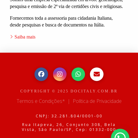
pesquisa e emissão de 2ª via de certidões civis e religiosas.
Fornecemos toda a assessoria para cidadania Italiana,
desde pesquisas e busca de documentos na Itália.
Saiba mais
COPYRIGHT © 2025 DOCITALY.COM.BR
Termos e Condições*
|
Política de Privacidade
CNPJ: 32.281.804/0001-00
Rua Itapeva, 26, Conjunto 308, Bela
Vista, São Paulo/SP, Cep: 01332-000