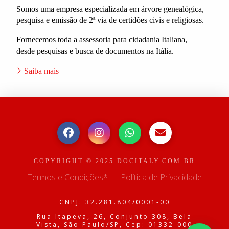
Somos uma empresa especializada em árvore genealógica,
pesquisa e emissão de 2ª via de certidões civis e religiosas.
Fornecemos toda a assessoria para cidadania Italiana,
desde pesquisas e busca de documentos na Itália.
Saiba mais
COPYRIGHT © 2025 DOCITALY.COM.BR
Termos e Condições*
|
Política de Privacidade
CNPJ: 32.281.804/0001-00
Rua Itapeva, 26, Conjunto 308, Bela
Vista, São Paulo/SP, Cep: 01332-000