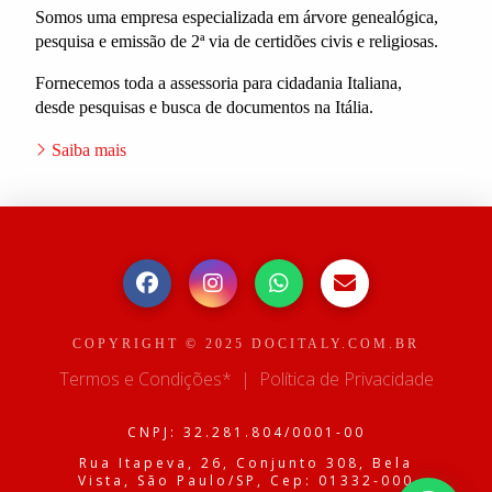
Somos uma empresa especializada em árvore genealógica,
pesquisa e emissão de 2ª via de certidões civis e religiosas.
Fornecemos toda a assessoria para cidadania Italiana,
desde pesquisas e busca de documentos na Itália.
Saiba mais
COPYRIGHT © 2025 DOCITALY.COM.BR
Termos e Condições*
|
Política de Privacidade
CNPJ: 32.281.804/0001-00
Rua Itapeva, 26, Conjunto 308, Bela
Vista, São Paulo/SP, Cep: 01332-000