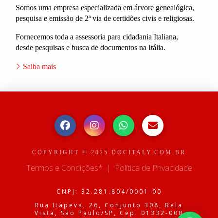
Somos uma empresa especializada em árvore genealógica,
pesquisa e emissão de 2ª via de certidões civis e religiosas.
Fornecemos toda a assessoria para cidadania Italiana,
desde pesquisas e busca de documentos na Itália.
Saiba mais
COPYRIGHT © 2025 DOCITALY.COM.BR
Termos e Condições*
|
Política de Privacidade
CNPJ: 32.281.804/0001-00
Rua Itapeva, 26, Conjunto 308, Bela
Vista, São Paulo/SP, Cep: 01332-000