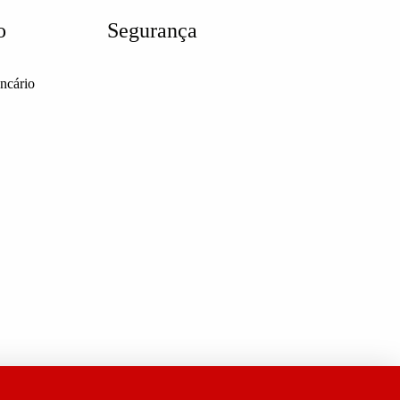
o
Segurança
ancário