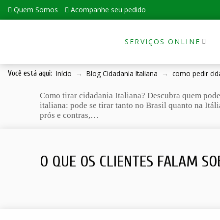
Quem Somos
Acompanhe seu pedido
SERVIÇOS ONLINE
Início
→
Blog Cidadania Italiana
→
como pedir cida
Você está aqui:
Como tirar cidadania Italiana? Descubra quem pode s
italiana: pode se tirar tanto no Brasil quanto na It
prós e contras,…
O QUE OS CLIENTES FALAM SO