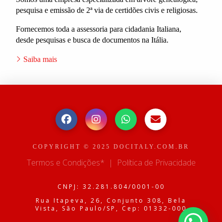
pesquisa e emissão de 2ª via de certidões civis e religiosas.
Fornecemos toda a assessoria para cidadania Italiana,
desde pesquisas e busca de documentos na Itália.
Saiba mais
COPYRIGHT © 2025 DOCITALY.COM.BR
Termos e Condições*
|
Política de Privacidade
CNPJ: 32.281.804/0001-00
Rua Itapeva, 26, Conjunto 308, Bela
Vista, São Paulo/SP, Cep: 01332-000