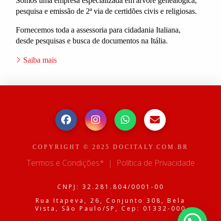
Somos uma empresa especializada em árvore genealógica,
pesquisa e emissão de 2ª via de certidões civis e religiosas.
Fornecemos toda a assessoria para cidadania Italiana,
desde pesquisas e busca de documentos na Itália.
Saiba mais
COPYRIGHT © 2025 DOCITALY.COM.BR
Termos e Condições*
|
Política de Privacidade
CNPJ: 32.281.804/0001-00
Rua Itapeva, 26, Conjunto 308, Bela
Vista, São Paulo/SP, Cep: 01332-000