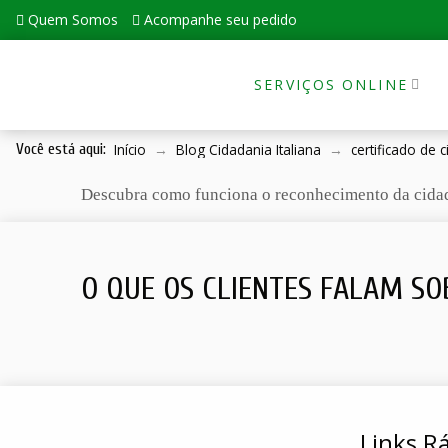
Quem Somos
Acompanhe seu pedido
SERVIÇOS ONLINE
Início
→
Blog Cidadania Italiana
→
certificado de c
Você está aqui:
Descubra como funciona o reconhecimento da cidadani
O QUE OS CLIENTES FALAM SO
Links R