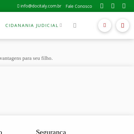
info@docitaly.com.br
Fale Conosco
CIDANANIA JUDICIAL
vantagens para seu filho.
o
Segurança