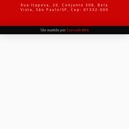
Rua Itapeva, 26, Conjunto 308, Bela
Vista, São Paulo/SP, Cep: 01332-000
Site mantido por:
Evercode Web