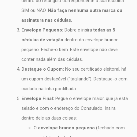
dentro do retângulo correspondente à sua escolha:
SIM ou NÃO.
Não faça nenhuma outra marca ou
assinatura nas cédulas.
Envelope Pequeno:
Dobre e insira
todas as 5
cédulas de votação
dentro do envelope branco
pequeno. Feche-o bem. Este envelope não deve
conter nada além das cédulas.
Destaque o Cupom:
No seu certificado eleitoral, há
um cupom destacável (“tagliando”). Destaque-o com
cuidado na linha pontilhada.
Envelope Final:
Pegue o envelope maior, que já está
selado e com o endereço do Consulado. Insira
dentro dele as duas coisas:
O
envelope branco pequeno
(fechado com